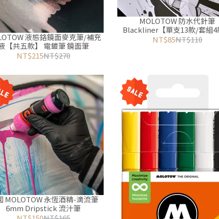
MOLOTOW 防水代針筆
Blackliner【單支13款/套組
LOTOW 液態鉻鏡面麥克筆/補充
NT$85
NT$110
液【共五款】 電鍍筆 鏡面筆
NT$215
NT$270
國 MOLOTOW 永恆酒精-滴流筆
6mm Dripstick 流汁筆
NT$150
NT$165