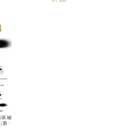
噴頭 補
/黃粗