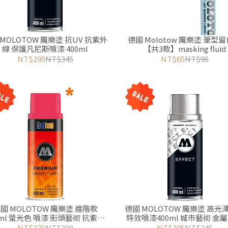
MOLOTOW 魔樂塗 抗UV 抗紫外
德國 Molotow 魔樂塗 筆型
線 保護凡尼斯噴漆 400ml
【共3款】masking fluid
NT$295
NT$345
NT$65
NT$90
國 MOLOTOW 魔樂塗 進階款
德國 MOLOTOW 魔樂塗 高光
0ml 螢光色 噴漆 街頭藝術 抗紫外
特效噴漆400ml 城市藝術 金
線 模型噴漆 高度覆蓋
極亮 金色 銀色 銅色
NT$270
NT$290
NT$295
NT$345