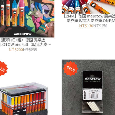
【2MM】德國 molotow 魔樂
麥克筆 壓克力麥克筆 ONE4A
127hs 2mm 壓克力筆 丙烯筆
NT$130
NT$150
克筆 模型繪圖筆
(雙頭-細+粗）德國 魔樂塗
W one4all【壓克力麥克
【單支】【補充墨水】街頭塗鴉
NT$200
NT$235
藝術創作 丙烯馬克筆 麥克筆