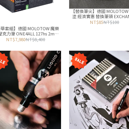
【替換筆尖】德國 MOLOTOW
塗 經濟實惠 替換筆頭 EXCHANGE
TIPS 各式筆尖更換
NT$85
NT$100
華套組】德國 MOLOTOW 魔樂
壓克力筆 ONE4ALL 127hs 2mm
色系70色】不含金屬色 壓克力麥
NT$7,980
NT$8,400
克筆/丙烯馬克筆