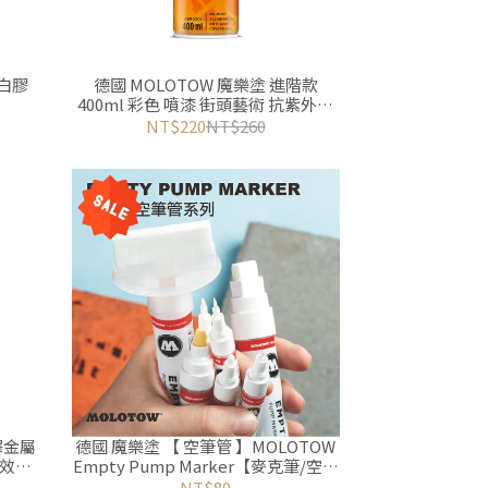
留白膠
德國 MOLOTOW 魔樂塗 進階款
400ml 彩色 噴漆 街頭藝術 抗紫外線
模型噴漆 高度覆蓋
NT$220
NT$260
澤金屬
德國 魔樂塗 【 空筆管 】MOLOTOW
屬效果
Empty Pump Marker【麥克筆/空筆
管/DIY填充壓克力墨水】
NT$80