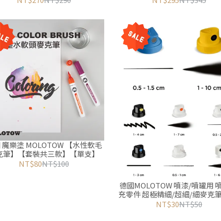
 魔樂塗 MOLOTOW 【水性軟毛
克筆】【套裝共三款】【單支】
NT$80
NT$100
德國MOLOTOW 噴漆/噴罐用 
充零件 超極精細/超細/細麥克筆
噴頭 CAPS
NT$30
NT$50