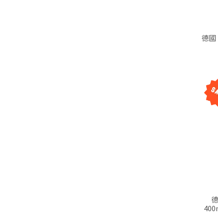
德國 
德
40