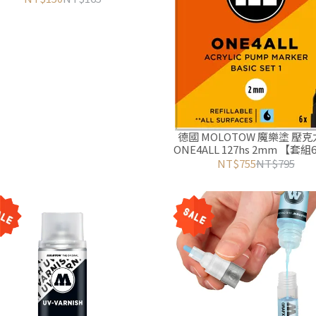
德國 MOLOTOW 魔樂塗 壓
ONE4ALL 127hs 2mm 【套
壓克力麥克筆/丙烯馬克
NT$755
NT$795