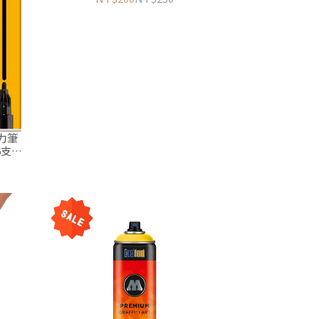
克力筆
組6支】
筆