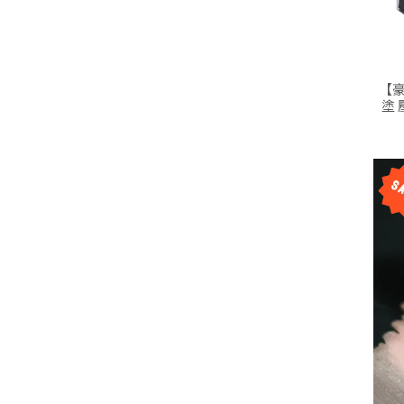
【豪
塗 
【全