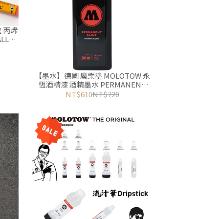
塗 丙烯
LL
 丙烯馬
【墨水】德國 魔樂塗 MOLOTOW 永
恆酒精漆 酒精墨水 PERMANENT
PAINT ALCOHOL-BASED 200ml
NT$610
NT$720