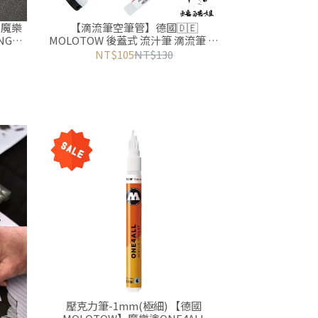
 魔樂
【滴流筆空筆管】德國🇩🇪
MOLOTOW 後蓋式 流汁筆 滴流筆 空
筆管 DRIPSTICK
NT$105
NT$130
壓克力筆-1mm(極細) 【德國