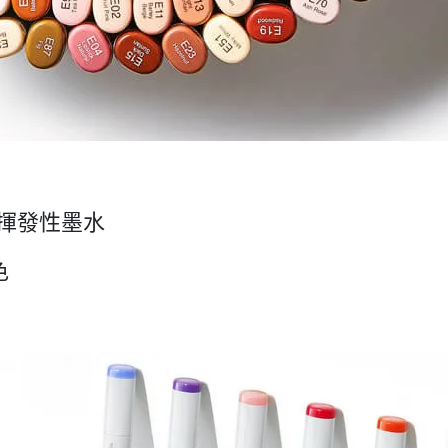
，揮發性墨水
色