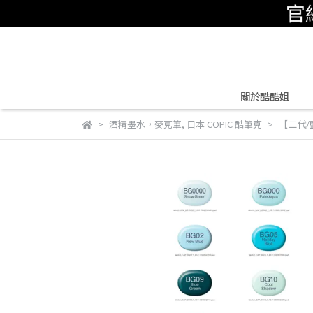
關於酷酷姐
酒精墨水，麥克筆
,
日本 COPIC 酷筆克
【二代/藍