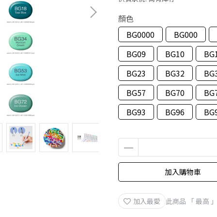
顏色
BG0000
BG000
BG09
BG10
BG
BG23
BG32
BG
BG57
BG70
BG
BG93
BG96
BG
加入購物車
加入最愛
此商品 「 最高