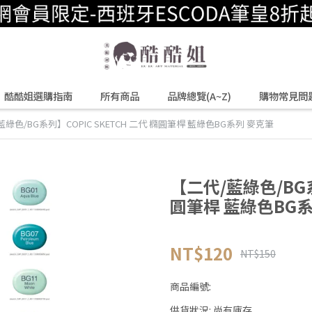
酷酷姐選購指南
所有商品
品牌總覽(A~Z)
購物常見問
綠色/BG系列】COPIC SKETCH 二代 橢圓筆桿 藍綠色BG系列 麥克筆
【二代/藍綠色/BG系
圓筆桿 藍綠色BG
NT$120
NT$150
商品編號:
供貨狀況:
尚有庫存