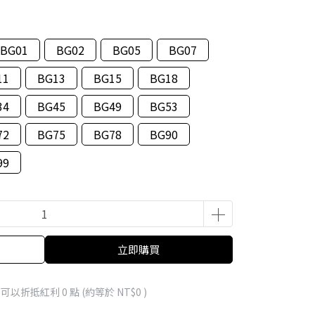
BG01
BG02
BG05
BG07
11
BG13
BG15
BG18
34
BG45
BG49
BG53
72
BG75
BG78
BG90
99
立即購買
 」可以折抵紅利
0
點 (約等於
NT$0
)