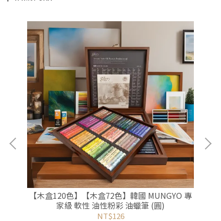
【木盒120色】【木盒72色】韓國 MUNGYO 專
【木盒】瑞
家級 軟性 油性粉彩 油蠟筆 (圓)
NT$126