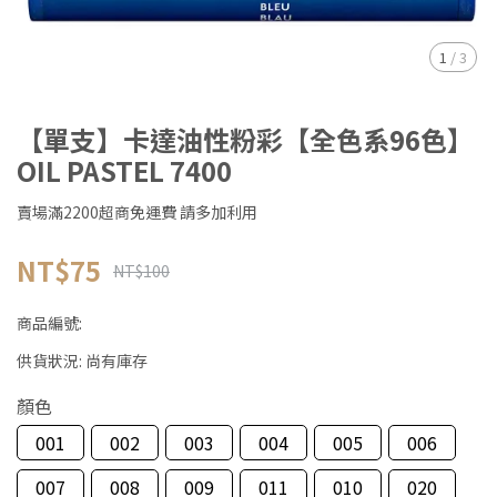
1
/
3
【單支】卡達油性粉彩【全色系96色】
OIL PASTEL 7400
賣場滿2200超商免運費 請多加利用
NT$75
NT$100
商品編號:
供貨狀況:
尚有庫存
顏色
001
002
003
004
005
006
007
008
009
011
010
020