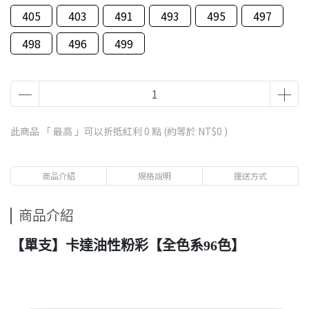
405
403
491
493
495
497
498
496
499
此商品 「 最高 」可以折抵紅利
0
點 (約等於
NT$0
)
商品介紹
規格說明
運送方式
商品介紹
【單支】卡達油性粉彩【全色系96色】