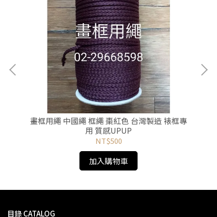
水彩
畫框用繩 中國繩 框繩 棗紅色 台灣製造 裱框專
【
用 質感UPUP
小
NT$500
加入購物車
目錄 CATALOG