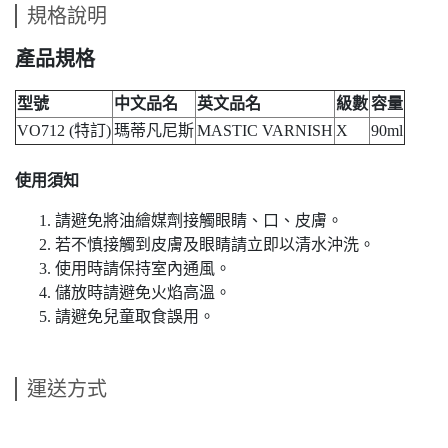
規格說明
產品規格
型號
中文品名
英文品名
級數
容量
VO712 (特訂)
瑪蒂凡尼斯
MASTIC VARNISH
X
90ml
使用須知
請避免將油繪媒劑接觸眼睛、口、皮膚。
若不慎接觸到皮膚及眼睛請立即以清水沖洗。
使用時請保持室內通風。
儲放時請避免火焰高溫。
請避免兒童取食誤用。
運送方式