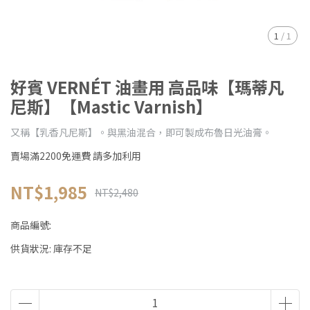
1
/
1
好賓 VERNÉT 油畫用 高品味【瑪蒂凡
尼斯】【Mastic Varnish】
又稱【乳香凡尼斯】。與黑油混合，即可製成布魯日光油膏。
賣場滿2200免運費 請多加利用
NT$1,985
NT$2,480
商品編號:
供貨狀況:
庫存不足