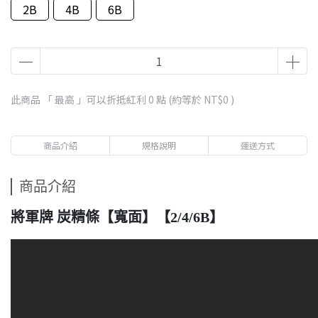
2B
4B
6B
此商品 「 最高 」可以折抵紅利
0
點 (約等於
NT$0
)
商品介紹
規格說明
運送方式
商品介紹
將軍牌 炭精條【寬面】【2/4/6B】