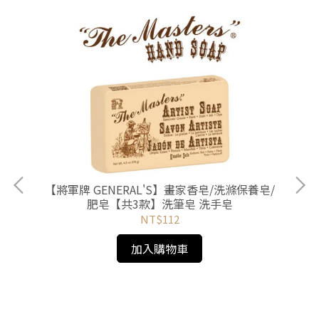
瑞士
性
【將軍牌 GENERAL'S】畫家香皂/洗滌保養皂/
肥皂【共3款】洗筆皂 洗手皂
NT$112
加入購物車
藍桿