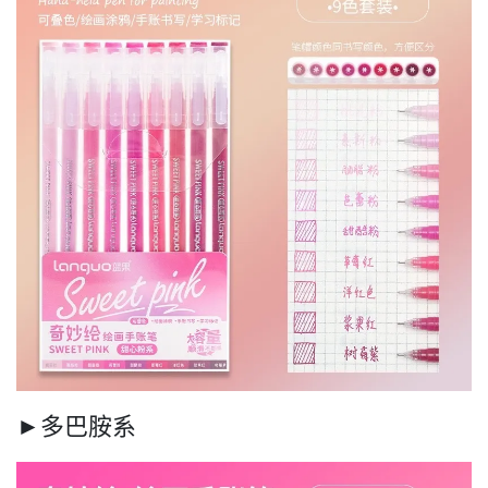
►多巴胺系