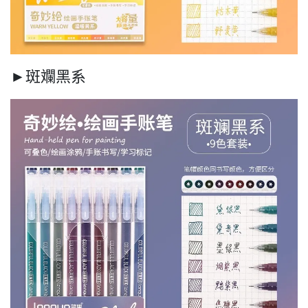
►斑斕黑系