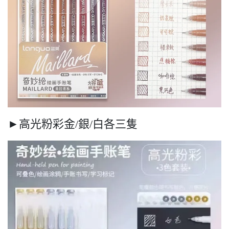
►高光粉彩金/銀/白各三隻