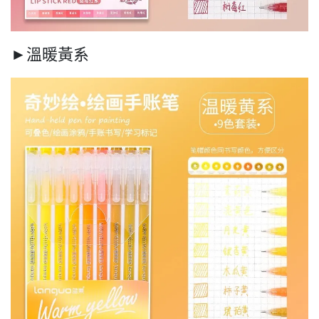
►溫暖黃系