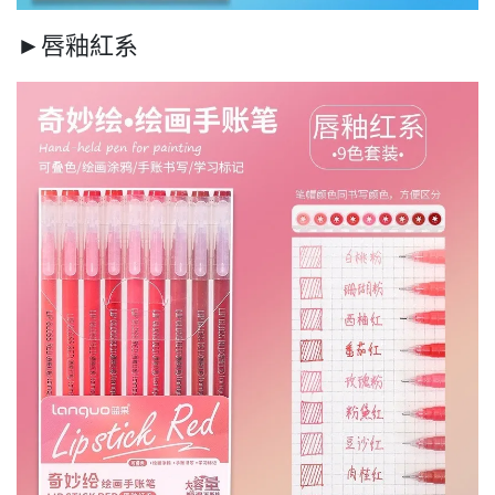
►唇釉紅系