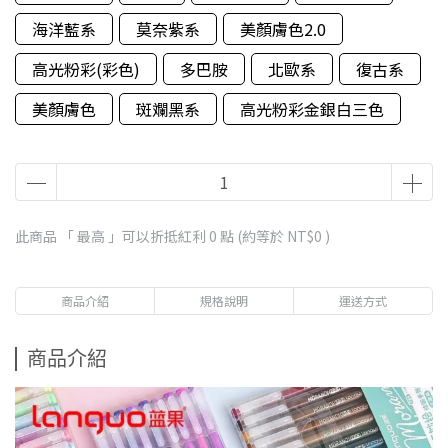
海洋藍系
莫奈紫系
美顏膚色2.0
高光粉彩(彩色)
多巴胺
北歐系
復古系
美顏膚色
斑斕黑系
高光粉彩金銀白三色
此商品 「 最高 」可以折抵紅利
0
點 (約等於
NT$0
)
商品介紹
規格說明
運送方式
商品介紹