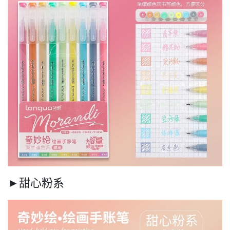
►甜心粉系