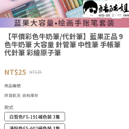
1
/
49
【平價彩色牛奶筆/代針筆】藍果正品 9
色牛奶筆 大容量 針管筆 中性筆 手帳筆
代針筆 彩繪原子筆
NT$25
NT$35
商品編號:
供貨狀況:
尚有庫存
款式
白皙色FS-191補色裝 3隻
淺粉色FS-602補色裝 3隻