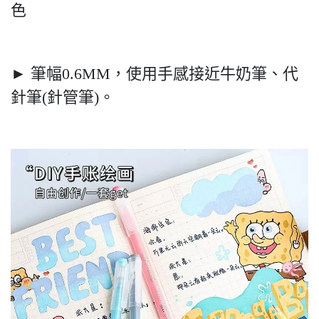
色
► 筆幅0.6MM，使用手感接近牛奶筆、代
針筆(針管筆)。