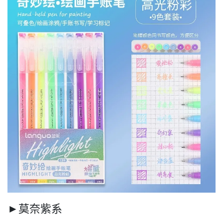
►莫奈紫系