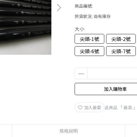
商品編號:
供貨狀況:
尚有庫存
大小
尖頭-1號
尖頭-2號
尖頭-6號
尖頭-7號
加入購物車
加入最愛
此商品 「 最高
規格說明