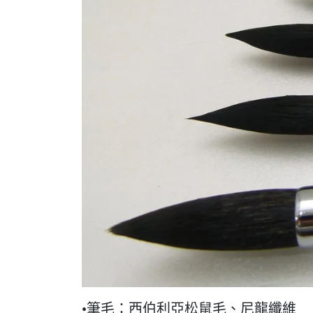
•筆毛：西伯利亞松鼠毛、尼龍纖維