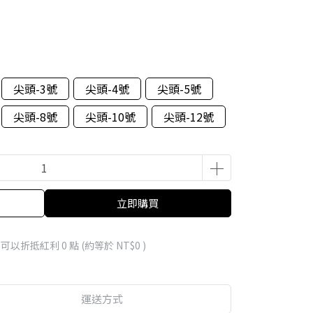
尖頭-3號
尖頭-4號
尖頭-5號
尖頭-8號
尖頭-10號
尖頭-12號
立即購買
 」可以折抵紅利
0
點 (約等於
NT$0
)
運送方式