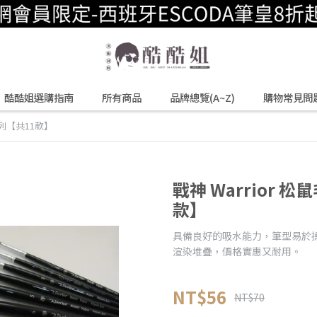
酷酷姐選購指南
所有商品
品牌總覽(A~Z)
購物常見問
系列【共11款】
戰神 Warrior 
款】
具備良好的吸水能力，筆型易於
渲染堆疊，價格實惠又耐用。
NT$56
NT$70