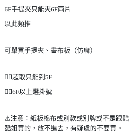
6F手提夾只能夾6F兩片
以此類推
可單買手提夾、畫布板（仿麻）
👉🏻超取只能到5F
👉🏻6F以上選掛號
⚠️注意：紙板棉布或別款或別牌或不是跟酷
酷姐買的，放不進去，有疑慮的不要買。