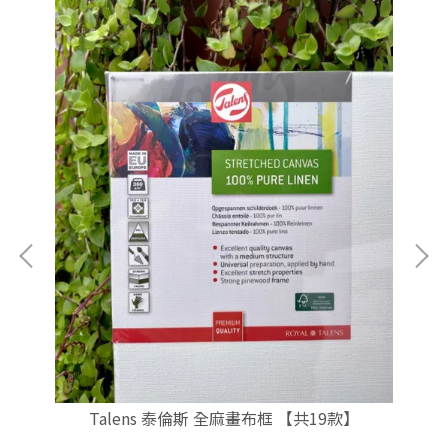
F
6中
Talens 泰倫斯 全麻畫布框 【共19款】