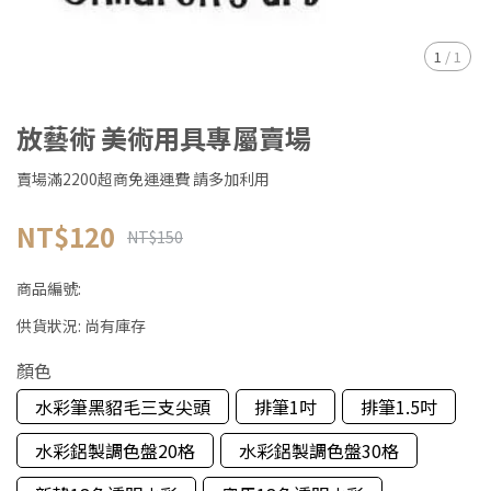
1
/
1
放藝術 美術用具專屬賣場
賣場滿2200超商免運運費 請多加利用
NT$120
NT$150
商品編號:
供貨狀況:
尚有庫存
顏色
水彩筆黑貂毛三支尖頭
排筆1吋
排筆1.5吋
水彩鋁製調色盤20格
水彩鋁製調色盤30格