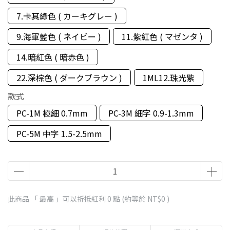
7.卡其綠色 ( カーキグレー )
9.海軍藍色 ( ネイビー )
11.紫紅色 ( マゼンタ )
14.暗紅色 ( 暗赤色 )
22.深棕色 ( ダークブラウン )
1ML12.珠光紫
款式
PC-1M 極細 0.7mm
PC-3M 細字 0.9-1.3mm
PC-5M 中字 1.5-2.5mm
此商品 「 最高 」可以折抵紅利
0
點 (約等於
NT$0
)