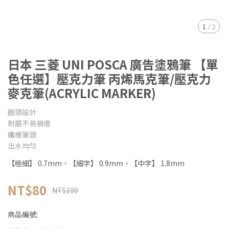
1
/
2
日本 三菱 UNI POSCA 廣告塗鴉筆 【單
色任選】壓克力筆 丙烯馬克筆/壓克力
麥克筆(ACRYLIC MARKER)
圓頭設計
耐磨不易損壞
纖維筆頭
出水均勻
【極細】 0.7mm、【細字】 0.9mm、【中字】 1.8mm
NT$80
NT$100
商品編號: