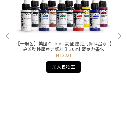
壓克
【一般色】美國 Golden 高登 壓克力顏料墨水【
高流動性壓克力顏料 】30ml 壓克力墨水
NT$221
加入購物車
【
【 