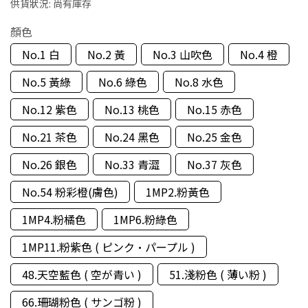
供貨狀況:
尚有庫存
顏色
No.1 白
No.2 黃
No.3 山吹色
No.4 橙
No.5 黃綠
No.6 綠色
No.8 水色
No.12 紫色
No.13 桃色
No.15 赤色
No.21 茶色
No.24 黑色
No.25 金色
No.26 銀色
No.33 青澀
No.37 灰色
No.54 粉彩橙(膚色)
1MP2.粉黃色
1MP4.粉橘色
1MP6.粉綠色
1MP11.粉紫色 ( ピンク·パープル )
48.天空藍色 ( 空が青い )
51.淺粉色 ( 薄い粉 )
66.珊瑚粉色 ( サンゴ粉 )