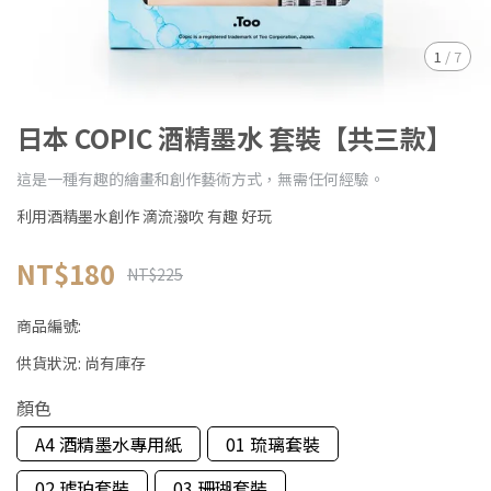
1
/
7
日本 COPIC 酒精墨水 套裝【共三款】
這是一種有趣的繪畫和創作藝術方式，無需任何經驗。
利用酒精墨水創作 滴流潑吹 有趣 好玩
NT$180
NT$225
商品編號:
供貨狀況:
尚有庫存
顏色
A4 酒精墨水專用紙
01 琉璃套裝
02 琥珀套裝
03 珊瑚套裝