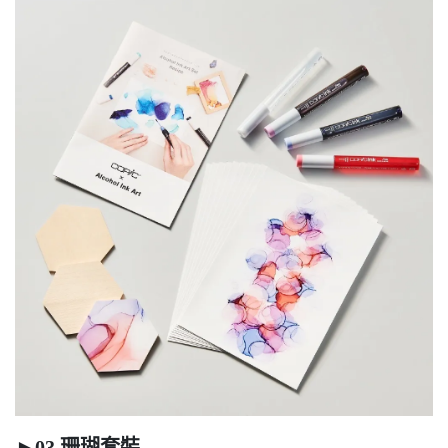
►03 珊瑚套裝