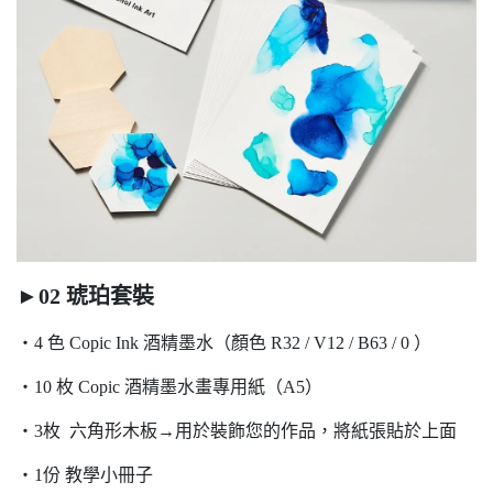
►02 琥珀套裝
・4 色 Copic Ink 酒精墨水（顏色 R32 / V12 / B63 / 0 ）
・10 枚 Copic 酒精墨水畫專用紙（A5）
・3枚 六角形木板→用於裝飾您的作品，將紙張貼於上面
・1份 教學小冊子