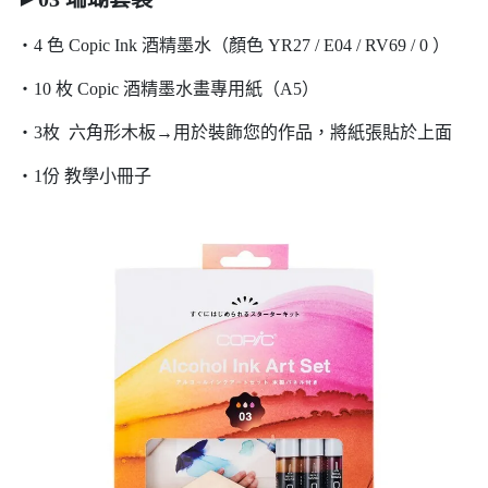
・4 色 Copic Ink 酒精墨水（顏色 YR27 / E04 / RV69 / 0 ）
・10 枚 Copic 酒精墨水畫專用紙（A5）
・3枚 六角形木板→用於裝飾您的作品，將紙張貼於上面
・1份 教學小冊子