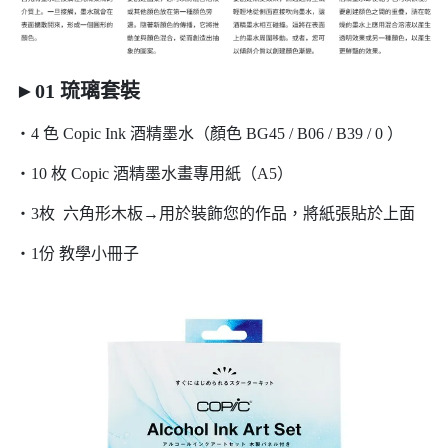
►01 琉璃套裝
・4 色 Copic Ink 酒精墨水（顏色 BG45 / B06 / B39 / 0 ）
・10 枚 Copic 酒精墨水畫專用紙（A5）
・3枚 六角形木板→用於裝飾您的作品，將紙張貼於上面
・1份 教學小冊子