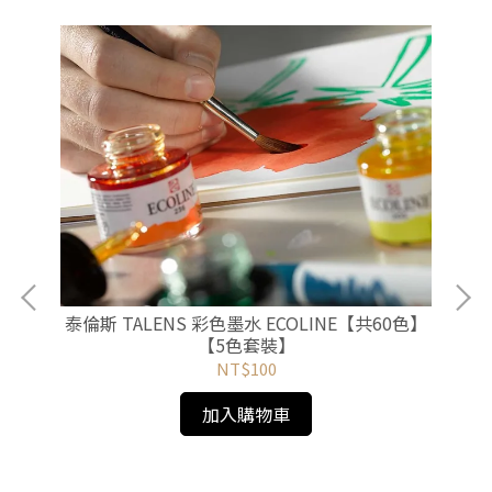
泰倫斯 TALENS 彩色墨水 ECOLINE【共60色】
【5色套裝】
NT$100
y
【
加入購物車
克力