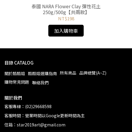
】
泰國 NARA Flower Clay 彈性花土
泰國
250g/500g【共兩款】
NT$198
加入購物車
目錄 CATALOG
所有商品
品牌總覽(A~Z)
關於酷酷姐
酷酷姐選購指南
購物常見問題
聯絡我們
關於我們
客服專線：(02)29668598
客服時間：營業時間以Google更新時間為主
信箱：star2019art@gmail.com