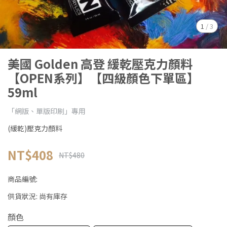
1
/
3
美國 Golden 高登 緩乾壓克力顏料
【OPEN系列】【四級顏色下單區】
59ml
「網版、單版印刷」專用
(緩乾)壓克力顏料
NT$408
NT$480
商品編號:
供貨狀況:
尚有庫存
顏色