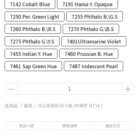
7142 Cobalt Blue
7191 Hansa Y. Opaque
7250 Per. Green Light
7255 Phthalo B.\G.S
7260 Phthalo B.\R.S
7270 Phthalo G.\B.S
7275 Phthalo G.\Y.S
7401Ultramarine Violet
7455 Indian Y. Hue
7460 Prussian B. Hue
7461 Sap Green Hue
7487 Iridescent Pearl
此商品 「 最高 」可以折抵紅利
4
點 (約等於
NT$4
)
商品介紹
規格說明
運送方式