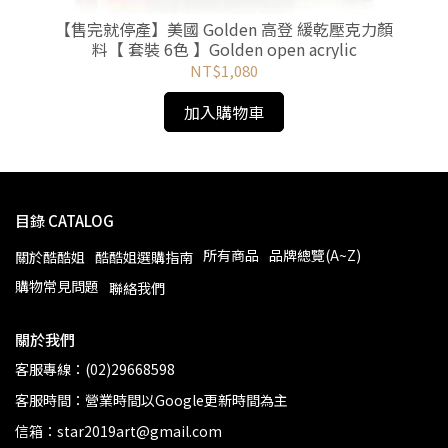
N系
【售完就停產】美國 Golden 高登 緩乾壓克力顏
【
料【 套裝 6色 】Golden open acrylic
NT$1,080
加入購物車
目錄 CATALOG
所有商品
品牌總覽(A~Z)
關於酷酷姐
酷酷姐選購指南
購物常見問題
聯絡我們
關於我們
客服專線：(02)29668598
客服時間：營業時間以Google更新時間為主
信箱：star2019art@gmail.com