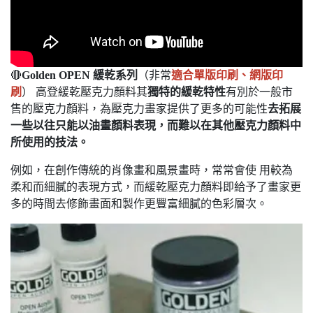
🔴
Golden OPEN 緩乾系列
（非常
適合單版印刷、網版印
刷
） 高登緩乾壓克力顏料其
獨特的緩乾特性
有別於一般市
售的壓克力顏料，為壓克力畫家提供了更多的可能性
去拓展
一些以往只能以油畫顏料表現，而難以在其他壓克力顏料中
所使用的技法。
例如，在創作傳統的肖像畫和風景畫時，常常會使 用較為
柔和而細膩的表現方式，而緩乾壓克力顏料即給予了畫家更
多的時間去修飾畫面和製作更豐富細膩的色彩層次。