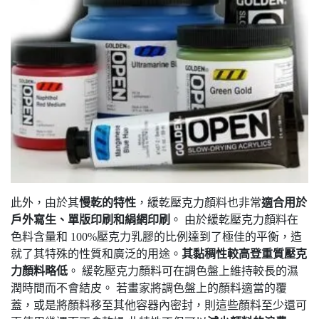
此外，由於其
慢乾的特性
，緩乾壓克力顏料也非常
適合用於
戶外寫生、單版印刷和絹網印刷
。 由於緩乾壓克力顏料在
色料含量和 100%壓克力乳膠的比例達到了極佳的平衡，造
就了其特殊的性質和廣泛的用途。
其黏稠性較高登重質壓克
力顏料略低
。 緩乾壓克力顏料可在調色盤上維持較長的濕
潤時間而不會結皮。 若畫家將調色盤上的顏料適當的覆
蓋，或是將顏料移至其他容器內密封，則這些顏料至少還可