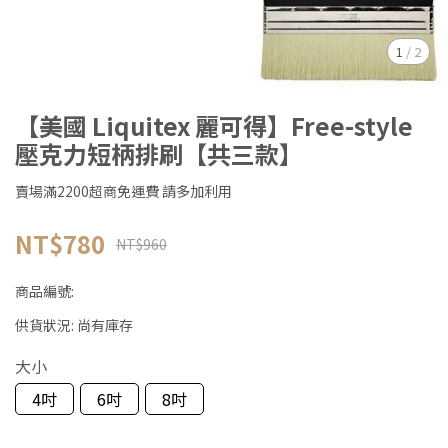
1
/
2
【美國 Liquitex 麗可得】Free-style
壓克力短柄排刷【共三款】
賣場滿2200超商免運費 請多加利用
NT$780
NT$960
商品編號:
供貨狀況:
尚有庫存
大小
4吋
6吋
8吋