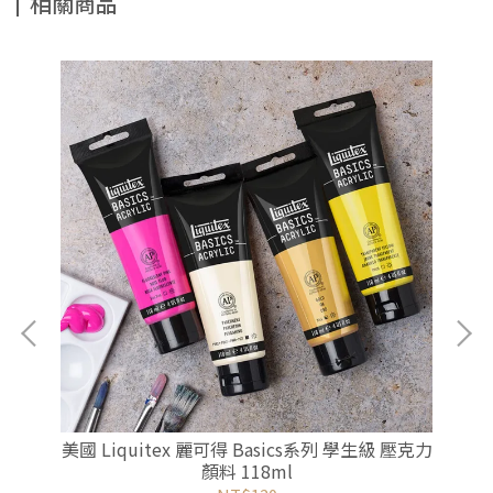
相關商品
l
美國 Liquitex 麗可得 Basics系列 學生級 壓克力
美
顏料 118ml