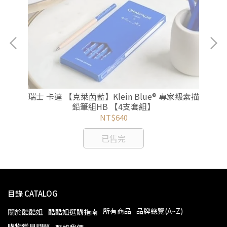
入套
瑞士 卡達 【克萊茵藍】Klein Blue® 專家級素描
法國
鉛筆組HB 【4支套組】
NT$640
已售完
目錄 CATALOG
所有商品
品牌總覽(A~Z)
關於酷酷姐
酷酷姐選購指南
購物常見問題