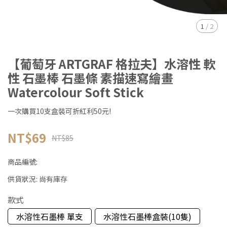
1
/
2
【葡萄牙 ARTGRAF 格拉夫】水溶性 軟
性 石墨棒 石墨條 素描速寫繪畫
Watercolour Soft Stick
一次購買10支盒裝可折紅利50元!
NT$69
NT$85
商品編號:
供貨狀況:
尚有庫存
款式
水溶性石墨棒 單支
水溶性石墨棒盒裝(10隻)