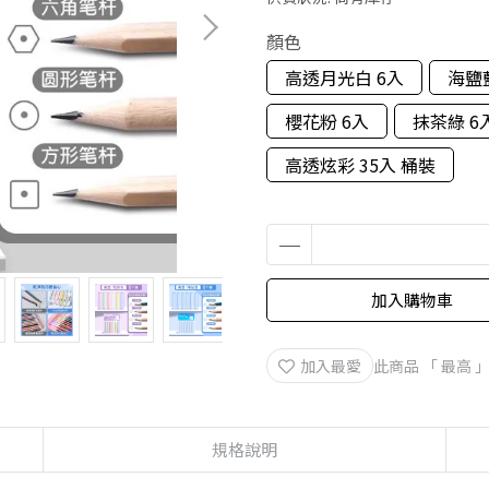
顏色
高透月光白 6入
海鹽
櫻花粉 6入
抹茶綠 6
高透炫彩 35入 桶裝
加入購物車
加入最愛
此商品 「 最高
規格說明