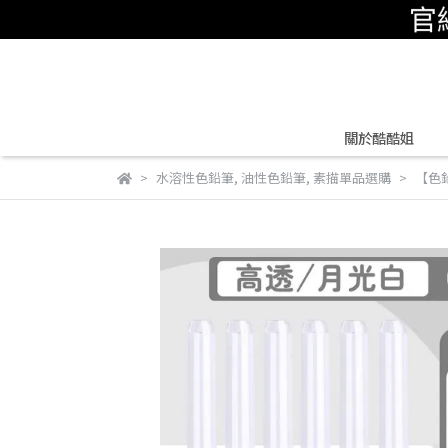
關於酷酷姐
水溶性色鉛筆
,
油性色鉛筆
,
素描單品選購
【色