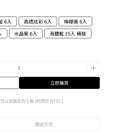
藍 6入
高透炫彩 6入
檸檬黃 6入
入
水晶紫 6入
海鹽藍 35入 桶裝
立即購買
 」可以折抵紅利
0
點 (約等於
NT$0
)
運送方式