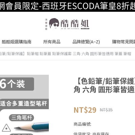
酷酷姐選購指南
所有商品
品牌總覽(A~Z)
購物常見問
鉛筆/鉛筆保護】鉛筆帽 鉛筆蓋 鉛筆保護套 三角 六角 圓形筆皆適用 筆蓋 筆帽
【色鉛筆/鉛筆保護
角 六角 圓形筆皆適
NT$29
NT$35
商品編號:
供貨狀況:
尚有庫存