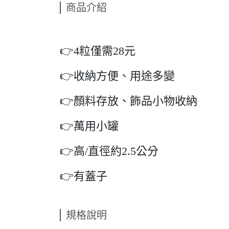
商品介紹
👉4粒僅需28元
👉收納方便、用途多變
👉顏料存放、飾品小物收納
👉萬用小罐
👉高/直徑約2.5公分
👉有蓋子
規格說明