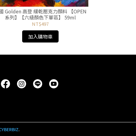
國 Golden 高登 緩乾壓克力顏料 【OPEN
美國 Golden
系列】【六級顏色下單區】 59ml
系列】【七
NT$497
加入購物車
CYBERBIZ
.