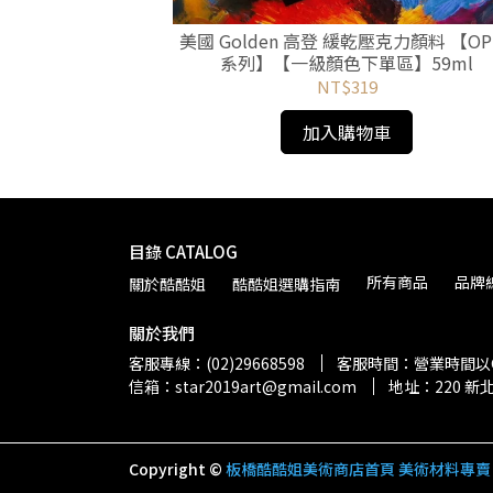
克力顏料 【OPEN
美國 Golden 高登 緩乾壓克力顏料 【OP
區】59ml
系列】【一級顏色下單區】59ml
NT$319
加入購物車
目錄 CATALOG
所有商品
品牌總
關於酷酷姐
酷酷姐選購指南
關於我們
客服專線：(02)29668598
客服時間：營業時間以G
信箱：star2019art@gmail.com
地址：220 
Copyright ©
板橋酷酷姐美術商店首頁 美術材料專賣 