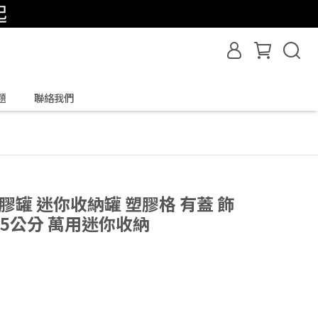
題
聯絡我們
膠罐 迷你收納罐 塑膠格 有蓋 飾
.5公分 萬用迷你收納