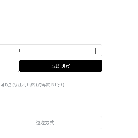
立即購買
 」可以折抵紅利
0
點 (約等於
NT$0
)
運送方式