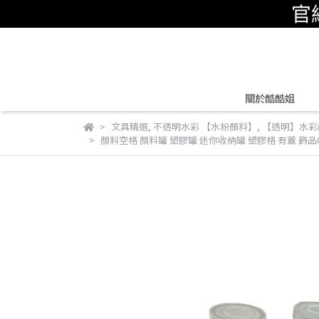
關於酷酷姐
文具精選
,
不透明水彩 【水粉顏料】
,
【透明】水彩
顏料空格 顏料罐 塑膠罐 迷你收納罐 塑膠格 有蓋 飾品