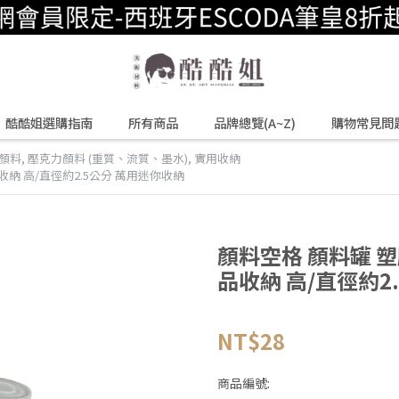
酷酷姐選購指南
所有商品
品牌總覽(A~Z)
購物常見問
顏料
,
壓克力顏料 (重質、流質、墨水)
,
實用收納
收納 高/直徑約2.5公分 萬用迷你收納
顏料空格 顏料罐 塑
品收納 高/直徑約2
NT$28
商品編號: