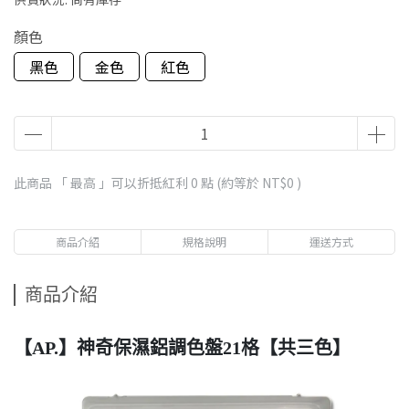
顏色
黑色
金色
紅色
此商品 「 最高 」可以折抵紅利
0
點 (約等於
NT$0
)
商品介紹
規格說明
運送方式
商品介紹
【AP.】神奇保濕鋁調色盤21格【共三色】