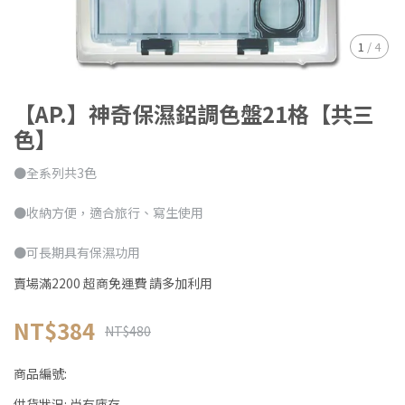
1
/
4
【AP.】神奇保濕鋁調色盤21格【共三
色】
●全系列共3色
●收納方便，適合旅行、寫生使用
●可長期具有保濕功用
賣場滿2200 超商免運費 請多加利用
NT$384
NT$480
商品編號:
供貨狀況:
尚有庫存