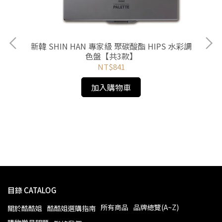
新韓 SHIN HAN 專家級 聚碳酸酯 HIPS 水彩調
色盤【共3款】
NT$841
加入購物車
A
目錄 CATALOG
所有商品
品牌總覽(A~Z)
關於酷酷姐
酷酷姐選購指南