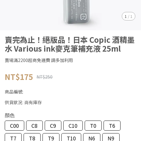
1
/
1
賣完為止！絕版品！日本 Copic 酒精墨
水 Various ink麥克筆補充液 25ml
賣場滿2200超商免運費 請多加利用
NT$175
NT$250
商品編號:
供貨狀況:
尚有庫存
顏色
C00
C8
C9
C10
T0
T6
T7
T8
T9
T10
N6
N9