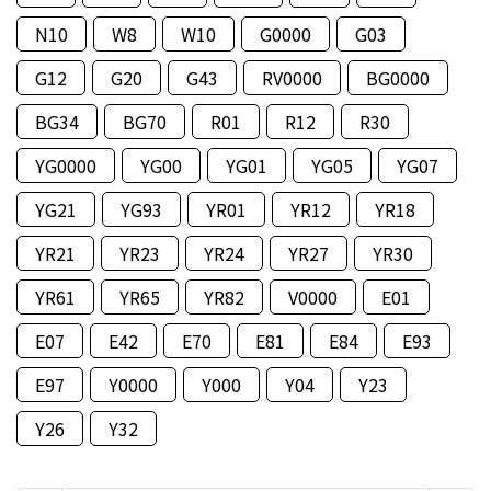
N10
W8
W10
G0000
G03
G12
G20
G43
RV0000
BG0000
BG34
BG70
R01
R12
R30
YG0000
YG00
YG01
YG05
YG07
YG21
YG93
YR01
YR12
YR18
YR21
YR23
YR24
YR27
YR30
YR61
YR65
YR82
V0000
E01
E07
E42
E70
E81
E84
E93
E97
Y0000
Y000
Y04
Y23
Y26
Y32