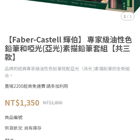
1
/
3
【Faber-Castell 輝伯】 專家級油性色
鉛筆和啞光(亞光)素描鉛筆套組【共三
款】
品牌的經典專家級油性色鉛筆搭配亞光（消光 )素描鉛筆的全新組
合。
賣場2200超商免運費 請多加利用
NT$1,350
NT$1,800
商品編號:
供貨狀況:
尚有庫存