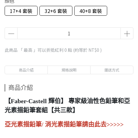
顏色
17+4 套裝
32+6 套裝
40+8 套裝
此商品 「 最高 」可以折抵紅利
0
點 (約等於
NT$0
)
商品介紹
規格說明
運送方式
商品介紹
【Faber-Castell 輝伯】 專家級油性色鉛筆和亞
光素描鉛筆套組【共三款】
亞光素描鉛筆/ 消光素描鉛筆請由此去>>>>>