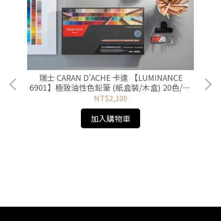
瑞士 CARAN D'ACHE 卡達 【LUMINANCE
6901】極致油性色鉛筆 (紙盒裝/木盒) 20色/40
色/76色/100色
NT$2,100
加入購物車
溶性彩
【木盒】瑞
0色