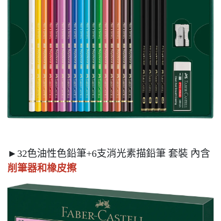
►32色油性色鉛筆+6支消光素描鉛筆 套裝 內含
削筆器和橡皮擦