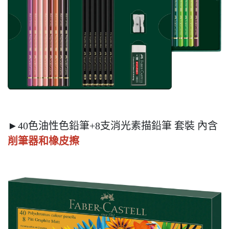
►40色油性色鉛筆+8支消光素描鉛筆 套裝 內含
削筆器和橡皮擦