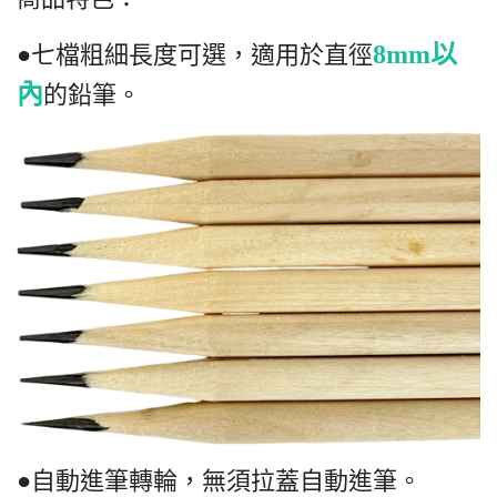
8mm以
●七檔粗細長度可選，適用於直徑
內
的鉛筆。
●自動進筆轉輪，無須拉蓋自動進筆。