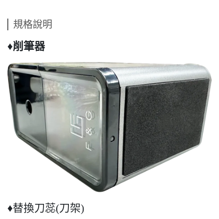
規格說明
♦削筆器
♦替換刀蕊(刀架)