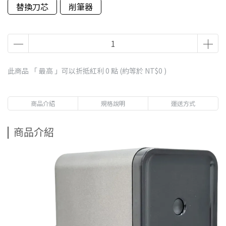
替換刀芯
削筆器
此商品 「 最高 」可以折抵紅利
0
點 (約等於
NT$0
)
商品介紹
規格說明
運送方式
商品介紹