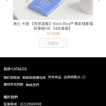
瑞士 卡達 【克萊茵藍】Klein Blue® 專家級素描
鉛筆組HB 【4支套組】
NT$640
已售完
目錄 CATALOG
所有商品
品牌總覽(A~Z)
關於酷酷姐
酷酷姐選購指南
購物常見問題
聯絡我們
關於我們
客服專線：(02)29668598