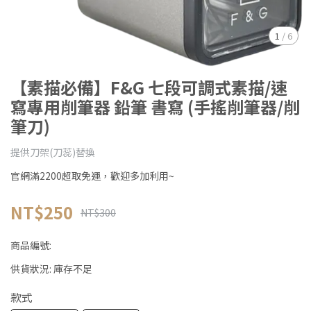
1
/
6
【素描必備】F&G 七段可調式素描/速
寫專用削筆器 鉛筆 書寫 (手搖削筆器/削
筆刀)
提供刀架(刀蕊)替換
官網滿2200超取免運，歡迎多加利用~
NT$250
NT$300
商品編號:
供貨狀況:
庫存不足
款式