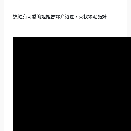
這裡有可愛的姐姐替妳介紹喔，來找捲毛酷妹